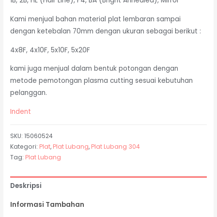
1B, 2B, HL (Hair Line), F4, BA (Bright Annealed), Mirror
Kami menjual bahan material plat lembaran sampai
dengan ketebalan 70mm dengan ukuran sebagai berikut :
4x8F, 4x10F, 5x10F, 5x20F
kami juga menjual dalam bentuk potongan dengan
metode pemotongan plasma cutting sesuai kebutuhan
pelanggan.
Indent
SKU:
15060524
Kategori:
Plat
,
Plat Lubang
,
Plat Lubang 304
Tag:
Plat Lubang
Deskripsi
Informasi Tambahan