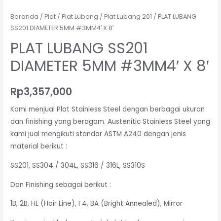
Beranda
/
Plat
/
Plat Lubang
/
Plat Lubang 201
/ PLAT LUBANG
SS201 DIAMETER 5MM #3MM4′ X 8′
PLAT LUBANG SS201
DIAMETER 5MM #3MM4′ X 8′
Rp
3,357,000
Kami menjual Plat Stainless Steel dengan berbagai ukuran
dan finishing yang beragam. Austenitic Stainless Steel yang
kami jual mengikuti standar ASTM A240 dengan jenis
material berikut :
SS201, SS304 / 304L, SS316 / 316L, SS310S
Dan Finishing sebagai berikut :
1B, 2B, HL (Hair Line), F4, BA (Bright Annealed), Mirror