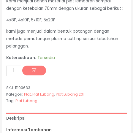
Kami menjual bahan material plat lembaran sampai
dengan ketebalan 70mm dengan ukuran sebagai berikut :
4x8F, 4x10F, 5x10F, 5x20F
kami juga menjual dalam bentuk potongan dengan
metode pemotongan plasma cutting sesuai kebutuhan
pelanggan.
Ketersediaan:
Tersedia
SKU:
11100633
Kategori:
Plat
,
Plat Lubang
,
Plat Lubang 201
Tag:
Plat Lubang
Deskripsi
Informasi Tambahan