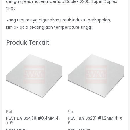
dengan jenis material berupa Duplex 2205, Super Duplex
2507.
Yang umum nya digunakan untuk industri perkapalan,
kimia? acid sedang dan temperature tinggi.
Produk Terkait
Plat
Plat
PLAT BA SS430 #0.4MM 4′
PLAT BA SS201 #1.2MM 4′ X
X 8′
8′
Rp
342,600
Rp
1,202,000