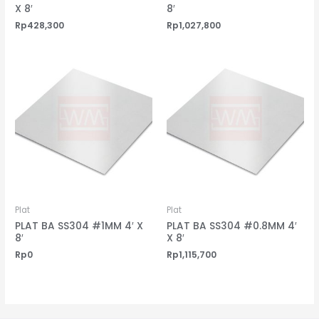
X 8′
8′
Rp
428,300
Rp
1,027,800
Plat
Plat
PLAT BA SS304 #1MM 4′ X
PLAT BA SS304 #0.8MM 4′
8′
X 8′
Rp
0
Rp
1,115,700