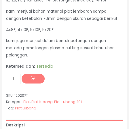
1B, 2B, HL (Hair Line), F4, BA (Bright Annealed), Mirror
Kami menjual bahan material plat lembaran sampai
dengan ketebalan 70mm dengan ukuran sebagai berikut :
4x8F, 4x10F, 5x10F, 5x20F
kami juga menjual dalam bentuk potongan dengan
metode pemotongan plasma cutting sesuai kebutuhan
pelanggan.
Ketersediaan:
Tersedia
SKU:
12020711
Kategori:
Plat
,
Plat Lubang
,
Plat Lubang 201
Tag:
Plat Lubang
Deskripsi