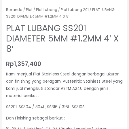
Beranda
/
Plat
/
Plat Lubang
/
Plat Lubang 201
/ PLAT LUBANG
SS201 DIAMETER 5MM #1.2MM 4′ X 8′
PLAT LUBANG SS201
DIAMETER 5MM #1.2MM 4′ X
8′
Rp
1,357,400
Kami menjual Plat Stainless Steel dengan berbagai ukuran
dan finishing yang beragam. Austenitic Stainless Steel yang
kami jual mengikuti standar ASTM A240 dengan jenis
material berikut :
SS201, SS304 / 304L, SS316 / 316L, SS310S
Dan Finishing sebagai berikut :