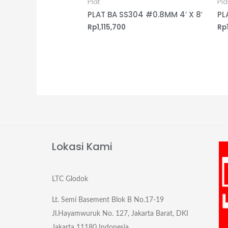
Plat
Pla
PLAT BA SS304 #0.8MM 4′ X 8′
PL
Rp
1,115,700
Rp
Lokasi Kami
LTC Glodok
Lt. Semi Basement Blok B No.17-19
Jl.Hayamwuruk No. 127, Jakarta Barat, DKI
Jakarta 11180 Indonesia