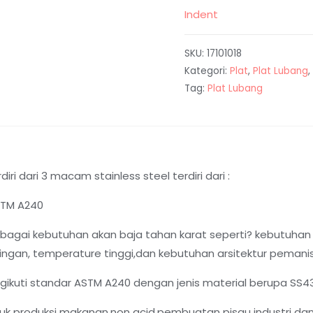
Indent
SKU:
17101018
Kategori:
Plat
,
Plat Lubang
,
Tag:
Plat Lubang
diri dari 3 macam stainless steel terdiri dari :
ASTM A240
agai kebutuhan akan baja tahan karat seperti? kebutuhan
ngan, temperature tinggi,dan kebutuhan arsitektur pemanis 
ngikuti standar ASTM A240 dengan jenis material berupa SS4
 produksi makanan,non acid,pembuatan pisau industri dan