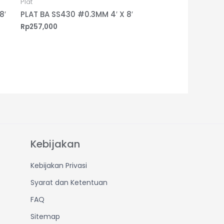
Plat
8′
PLAT BA SS430 #0.3MM 4′ X 8′
Rp
257,000
Kebijakan
Kebijakan Privasi
Syarat dan Ketentuan
FAQ
Sitemap