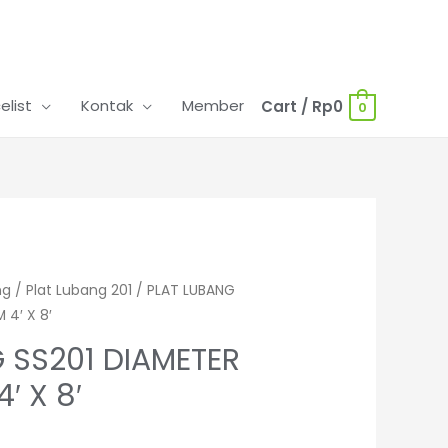
celist
Kontak
Member
Cart
/
Rp
0
0
ng
/
Plat Lubang 201
/ PLAT LUBANG
4′ X 8′
 SS201 DIAMETER
 X 8′