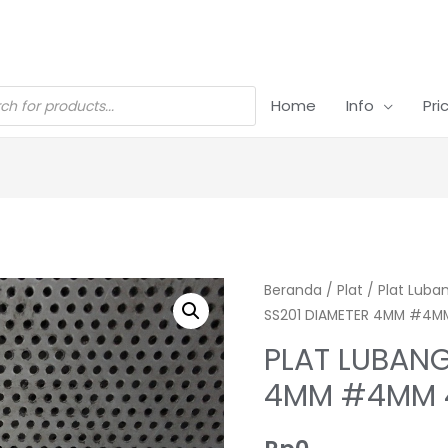
Home
Info
Pri
Beranda
/
Plat
/
Plat Luba
SS201 DIAMETER 4MM #4MM 
PLAT LUBANG
4MM #4MM 4′