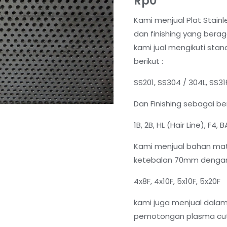
Rp
0
Kami menjual Plat Stain
dan finishing yang berag
kami jual mengikuti sta
berikut :
SS201, SS304 / 304L, SS31
Dan Finishing sebagai ber
1B, 2B, HL (Hair Line), F4,
Kami menjual bahan mat
ketebalan 70mm dengan 
4x8F, 4x10F, 5x10F, 5x20F
kami juga menjual dal
pemotongan plasma cutt