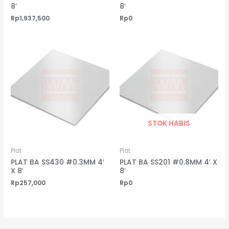
8′
8′
Rp
1,937,500
Rp
0
STOK HABIS
Plat
Plat
PLAT BA SS430 #0.3MM 4′
PLAT BA SS201 #0.8MM 4′ X
X 8′
8′
Rp
257,000
Rp
0