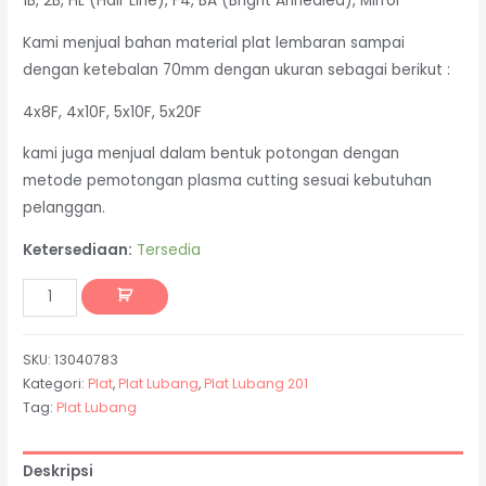
1B, 2B, HL (Hair Line), F4, BA (Bright Annealed), Mirror
Kami menjual bahan material plat lembaran sampai
dengan ketebalan 70mm dengan ukuran sebagai berikut :
4x8F, 4x10F, 5x10F, 5x20F
kami juga menjual dalam bentuk potongan dengan
metode pemotongan plasma cutting sesuai kebutuhan
pelanggan.
Ketersediaan:
Tersedia
SKU:
13040783
Kategori:
Plat
,
Plat Lubang
,
Plat Lubang 201
Tag:
Plat Lubang
Deskripsi