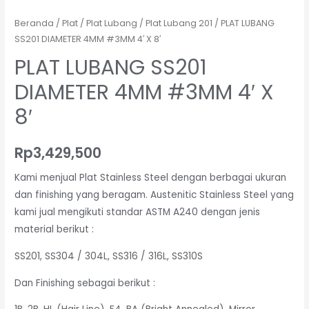
Beranda
/
Plat
/
Plat Lubang
/
Plat Lubang 201
/ PLAT LUBANG
SS201 DIAMETER 4MM #3MM 4′ X 8′
PLAT LUBANG SS201
DIAMETER 4MM #3MM 4′ X
8′
Rp
3,429,500
Kami menjual Plat Stainless Steel dengan berbagai ukuran
dan finishing yang beragam. Austenitic Stainless Steel yang
kami jual mengikuti standar ASTM A240 dengan jenis
material berikut :
SS201, SS304 / 304L, SS316 / 316L, SS310S
Dan Finishing sebagai berikut :