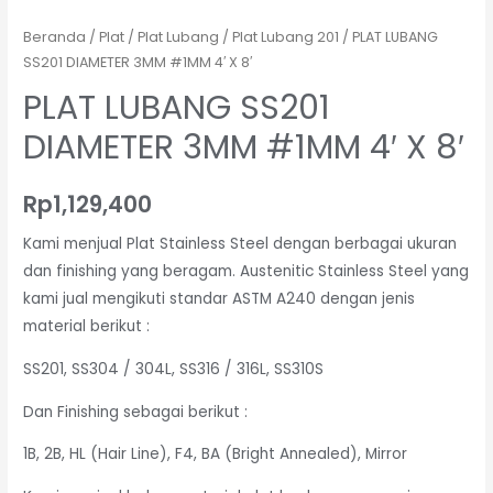
Beranda
/
Plat
/
Plat Lubang
/
Plat Lubang 201
/ PLAT LUBANG
SS201 DIAMETER 3MM #1MM 4′ X 8′
PLAT LUBANG SS201
DIAMETER 3MM #1MM 4′ X 8′
Rp
1,129,400
Kami menjual Plat Stainless Steel dengan berbagai ukuran
dan finishing yang beragam. Austenitic Stainless Steel yang
kami jual mengikuti standar ASTM A240 dengan jenis
material berikut :
SS201, SS304 / 304L, SS316 / 316L, SS310S
Dan Finishing sebagai berikut :
1B, 2B, HL (Hair Line), F4, BA (Bright Annealed), Mirror