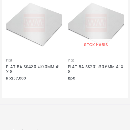
STOK HABIS
Plat
Plat
PLAT BA SS430 #0.3MM 4′
PLAT BA SS201 #0.6MM 4′ X
X 8′
8′
Rp
257,000
Rp
0