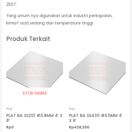
2507.
Yang umum nya digunakan untuk industri perkapalan,
kimia? acid sedang dan temperature tinggi.
Produk Terkait
STOK HABIS
Plat
Plat
PLAT BA SS201 #0.8MM 4′ X
PLAT BA SS430 #0.5MM 4′
8′
X 8′
Rp
0
Rp
428,300