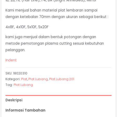
1B, 2B, HL (Hair Line), F4, BA (Bright Annealed), Mirror
Kami menjual bahan material plat lembaran sampai
dengan ketebalan 70mm dengan ukuran sebagai berikut :
4x8F, 4x10F, 5x10F, 5x20F
kami juga menjual dalam bentuk potongan dengan
metode pemotongan plasma cutting sesuai kebutuhan
pelanggan.
Indent
SKU:
18020310
Kategori:
Plat
,
Plat Lubang
,
Plat Lubang 201
Tag:
Plat Lubang
Deskripsi
Informasi Tambahan