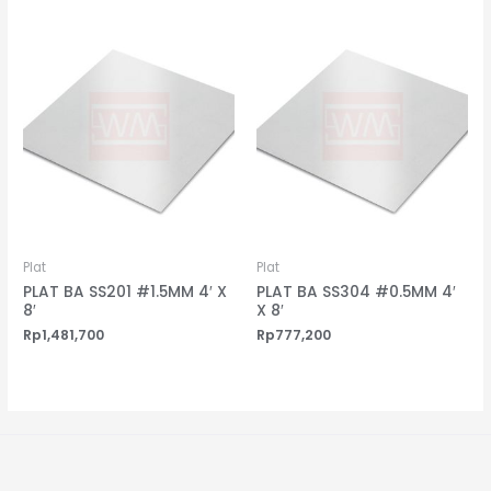
Plat
Plat
PLAT BA SS201 #1.5MM 4′ X
PLAT BA SS304 #0.5MM 4′
8′
X 8′
Rp
1,481,700
Rp
777,200