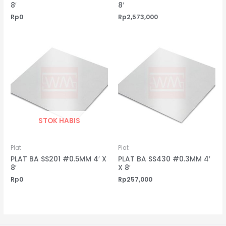
8′
8′
Rp
0
Rp
2,573,000
STOK HABIS
Plat
Plat
PLAT BA SS201 #0.5MM 4′ X
PLAT BA SS430 #0.3MM 4′
8′
X 8′
Rp
0
Rp
257,000