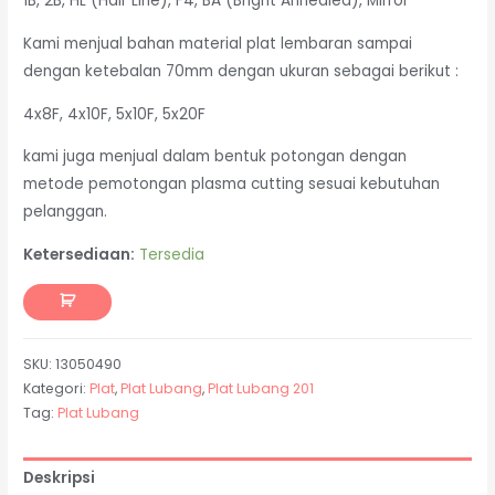
1B, 2B, HL (Hair Line), F4, BA (Bright Annealed), Mirror
Kami menjual bahan material plat lembaran sampai
dengan ketebalan 70mm dengan ukuran sebagai berikut :
4x8F, 4x10F, 5x10F, 5x20F
kami juga menjual dalam bentuk potongan dengan
metode pemotongan plasma cutting sesuai kebutuhan
pelanggan.
Ketersediaan:
Tersedia
SKU:
13050490
Kategori:
Plat
,
Plat Lubang
,
Plat Lubang 201
Tag:
Plat Lubang
Deskripsi