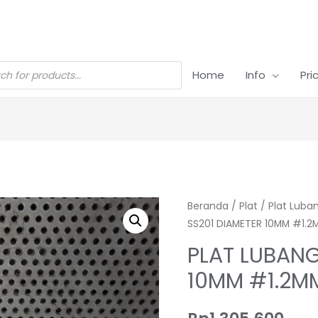
Home
Info
Pri
Beranda
/
Plat
/
Plat Luba
SS201 DIAMETER 10MM #1.2M
PLAT LUBANG
10MM #1.2MM 