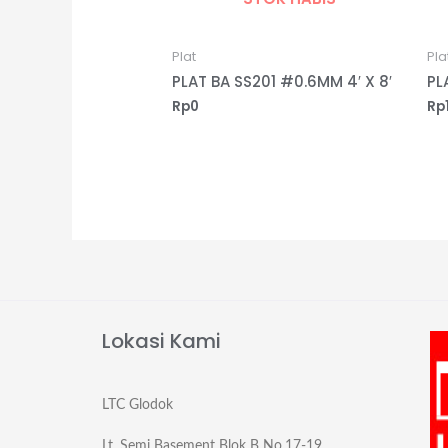
Plat
Pla
PLAT BA SS201 #0.6MM 4′ X 8′
PL
Rp
0
Rp
Lokasi Kami
LTC Glodok
Lt. Semi Basement Blok B No.17-19