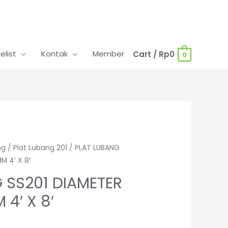
celist
Kontak
Member
Cart
/
Rp
0
0
ng
/
Plat Lubang 201
/ PLAT LUBANG
M 4′ X 8′
 SS201 DIAMETER
4′ X 8′