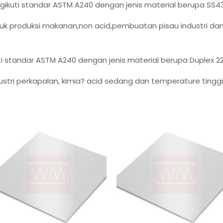
ngikuti standar ASTM A240 dengan jenis material berupa SS4
 produksi makanan,non acid,pembuatan pisau industri dan
uti standar ASTM A240 dengan jenis material berupa Duplex 2
tri perkapalan, kimia? acid sedang dan temperature tinggi