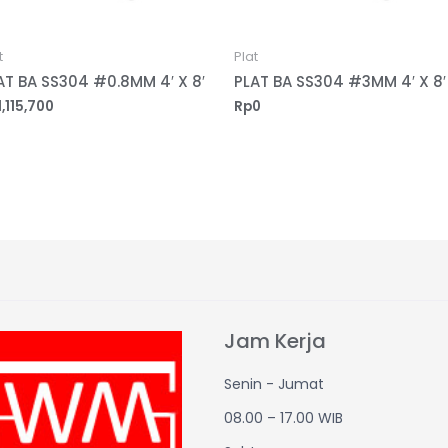
t
Plat
AT BA SS304 #0.8MM 4′ X 8′
PLAT BA SS304 #3MM 4′ X 8′
1,115,700
Rp
0
Jam Kerja
Senin - Jumat
08.00 – 17.00 WIB