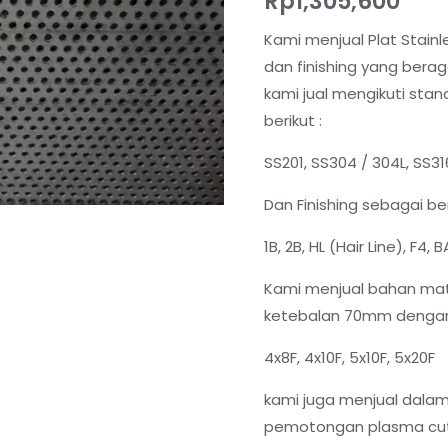
Rp
1,305,600
Kami menjual Plat Stain
dan finishing yang berag
kami jual mengikuti sta
berikut :
SS201, SS304 / 304L, SS31
Dan Finishing sebagai ber
1B, 2B, HL (Hair Line), F4,
Kami menjual bahan mat
ketebalan 70mm dengan 
4x8F, 4x10F, 5x10F, 5x20F
kami juga menjual dal
pemotongan plasma cutt