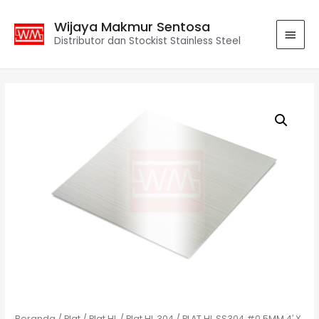
Wijaya Makmur Sentosa
Distributor dan Stockist Stainless Steel
Beranda
/
Plat
/
Plat HL
/
Plat HL 304
/ PLAT HL SS304 #0.5MM 4′ X