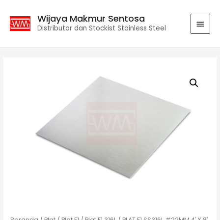
Wijaya Makmur Sentosa
Distributor dan Stockist Stainless Steel
Beranda
/
Plat
/
Plat F1
/
Plat F1 316L
/ PLAT F1 SS316L #22MM 4′ X 8′