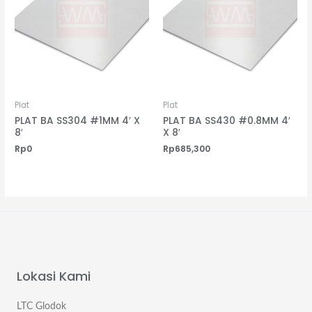
Plat
Plat
PLAT BA SS304 #1MM 4′ X
PLAT BA SS430 #0.8MM 4′
8′
X 8′
Rp
0
Rp
685,300
Lokasi Kami
LTC Glodok