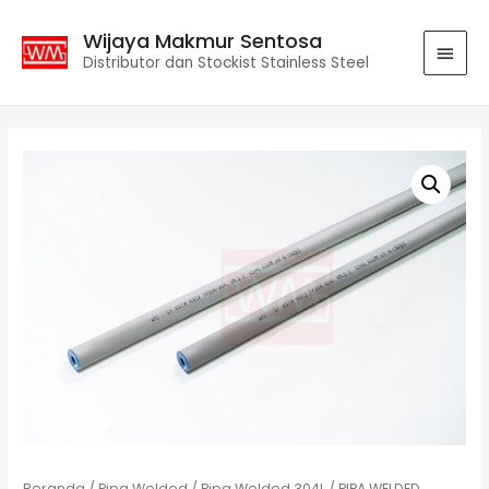
Wijaya Makmur Sentosa
Distributor dan Stockist Stainless Steel
Beranda
/
Pipa Welded
/
Pipa Welded 304L
/ PIPA WELDED