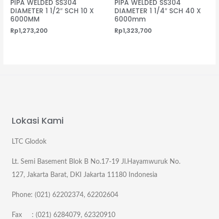
PIPA WELDED SS304
PIPA WELDED SS304
DIAMETER 1 1/2″ SCH 10 X
DIAMETER 1 1/4″ SCH 40 X
6000MM
6000mm
Rp
1,273,200
Rp
1,323,700
Lokasi Kami
LTC Glodok
Lt. Semi Basement Blok B No.17-19 Jl.Hayamwuruk No.
127, Jakarta Barat, DKI Jakarta 11180 Indonesia
Phone: (021) 62202374, 62202604
Fax : (021) 6284079, 62320910