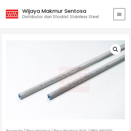
Wijaya Makmur Sentosa
Distributor dan Stockist Stainless Steel
Beranda
/
Pipa Welded
/
Pipa Welded 304L
/ PIPA WELDED