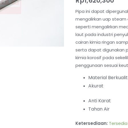
Rp
1,620,300
Pipa ini dapat diperguna
mengalirkan uap steam da
seperti mengalirkan med
laut pada industri penyu
cairan kimia ringan sam
serta dapat digunakan 
kimia korosif pada sekeli
penggunaan sesuai keu
Material Berkuali
Akurat
Anti Karat
Tahan Air
Ketersediaan:
Tersedia