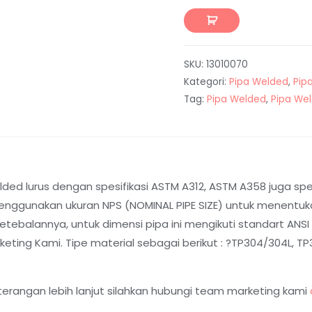
SKU:
13010070
Kategori:
Pipa Welded
,
Pip
Tag:
Pipa Welded
,
Pipa We
ed lurus dengan spesifikasi ASTM A312, ASTM A358 juga spesi
nggunakan ukuran NPS (NOMINAL PIPE SIZE) untuk menentukan
balannya, untuk dimensi pipa ini mengikuti standart ANSI B
ting Kami. Tipe material sebagai berikut : ?TP304/304L, TP31
terangan lebih lanjut silahkan hubungi team marketing kami