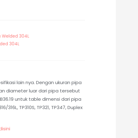
a Welded 304L
lded 304L
fikasi lain nya. Dengan ukuran pipa
 diameter luar dari pipa tersebut
36.19 untuk table dimensi dari pipa
6/316L, TP310S, TP321, TP347, Duplex
disini