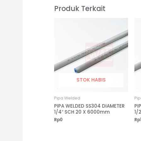
Produk Terkait
STOK HABIS
Pipa Welded
Pi
PIPA WELDED SS304 DIAMETER
PI
1/4″ SCH 20 X 6000mm
1/
Rp
0
Rp