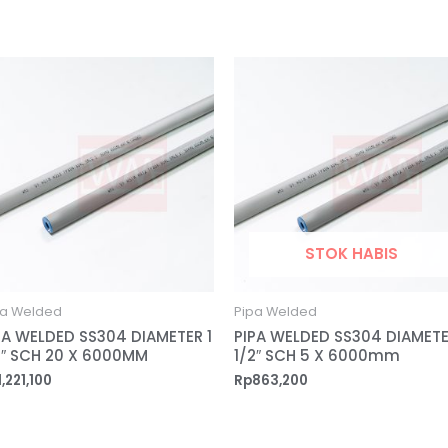
STOK HABIS
pa Welded
Pipa Welded
PA WELDED SS304 DIAMETER 1
PIPA WELDED SS304 DIAMETE
2″ SCH 20 X 6000MM
1/2″ SCH 5 X 6000mm
1,221,100
Rp
863,200