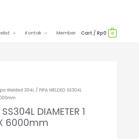
celist
Kontak
Member
Cart
/
Rp
0
0
ipa Welded 304L
/ PIPA WELDED SS304L
 6000mm
 SS304L DIAMETER 1
0 X 6000mm