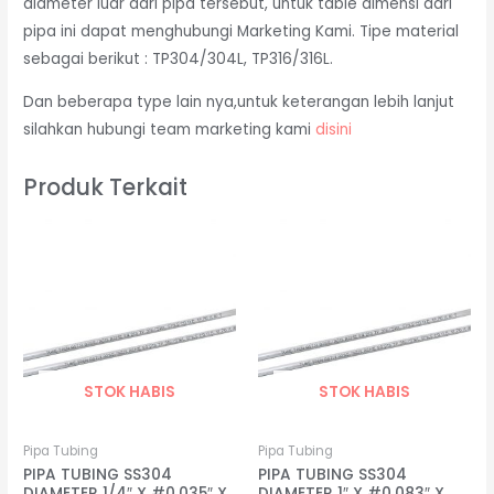
diameter luar dari pipa tersebut, untuk table dimensi dari
pipa ini dapat menghubungi Marketing Kami. Tipe material
sebagai berikut : TP304/304L, TP316/316L.
Dan beberapa type lain nya,untuk keterangan lebih lanjut
silahkan hubungi team marketing kami
disini
Produk Terkait
STOK HABIS
STOK HABIS
Pipa Tubing
Pipa Tubing
PIPA TUBING SS304
PIPA TUBING SS304
DIAMETER 1/4″ X #0.035″ X
DIAMETER 1″ X #0.083″ X