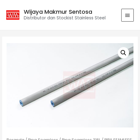
Wijaya Makmur Sentosa
Distributor dan Stockist Stainless Steel
Beranda
/
Pipa Seamless
/
Pipa Seamless 316L
/ PIPA SEAMLESS