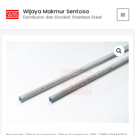
Wijaya Makmur Sentosa
Distributor dan Stockist Stainless Steel
Beranda
/
Pipa Seamless
/
Pipa Seamless 316L
/ PIPA SEAMLESS