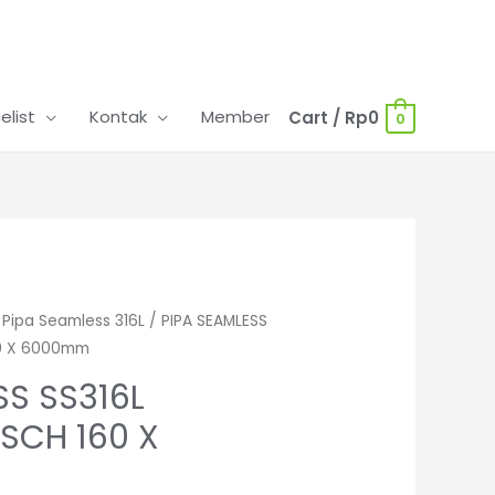
celist
Kontak
Member
Cart
/
Rp
0
0
/
Pipa Seamless 316L
/ PIPA SEAMLESS
60 X 6000mm
SS SS316L
 SCH 160 X