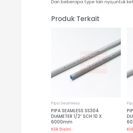
Dan beberapa type lain nya,untuk ke
Produk Terkait
Pipa Seamless
Pi
PIPA SEAMLESS SS304
PI
DIAMETER 1/2″ SCH 10 X
DI
6000mm
6
Klik Disini
Kli