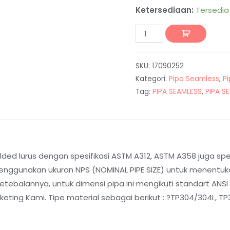
Ketersediaan:
Tersedia
SKU:
17090252
Kategori:
Pipa Seamless
,
P
Tag:
PIPA SEAMLESS
,
PIPA S
ed lurus dengan spesifikasi ASTM A312, ASTM A358 juga spesi
nggunakan ukuran NPS (NOMINAL PIPE SIZE) untuk menentukan
balannya, untuk dimensi pipa ini mengikuti standart ANSI B
ting Kami. Tipe material sebagai berikut : ?TP304/304L, TP31