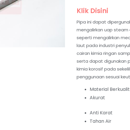
Klik Disini
Pipa ini dapat diperguna
mengalirkan uap steam da
seperti mengalirkan med
laut pada industri penyu
cairan kimia ringan sam
serta dapat digunakan 
kimia korosif pada sekeli
penggunaan sesuai keu
Material Berkuali
Akurat
Anti Karat
Tahan Air