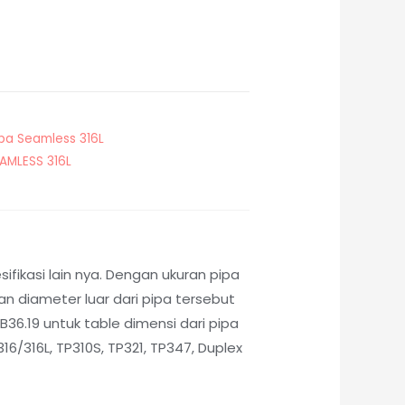
ipa Seamless 316L
EAMLESS 316L
fikasi lain nya. Dengan ukuran pipa
 diameter luar dari pipa tersebut
36.19 untuk table dimensi dari pipa
6/316L, TP310S, TP321, TP347, Duplex