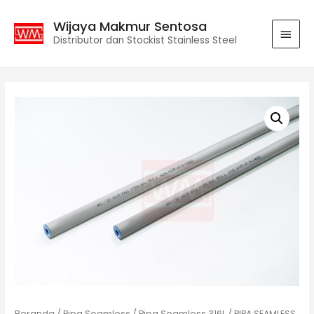
Wijaya Makmur Sentosa
Distributor dan Stockist Stainless Steel
Beranda
/
Pipa Seamless
/
Pipa Seamless 316L
/ PIPA SEAMLESS