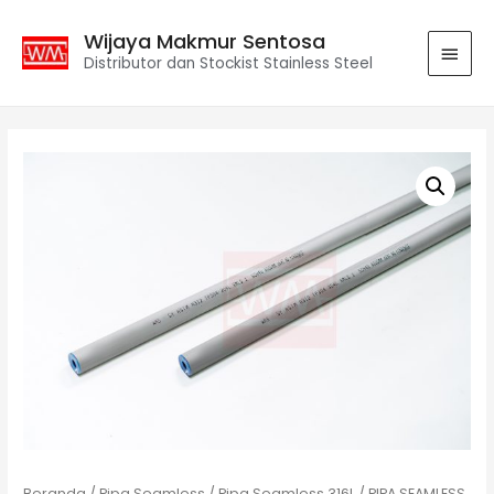
Wijaya Makmur Sentosa
Distributor dan Stockist Stainless Steel
Beranda
/
Pipa Seamless
/
Pipa Seamless 316L
/ PIPA SEAMLESS