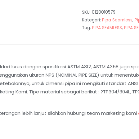
SKU:
0120010579
Kategori:
Pipa Seamless
,
P
Tag:
PIPA SEAMLESS
,
PIPA S
ed lurus dengan spesifikasi ASTM A312, ASTM A358 juga spesi
nggunakan ukuran NPS (NOMINAL PIPE SIZE) untuk menentukan
balannya, untuk dimensi pipa ini mengikuti standart ANSI B
ting Kami. Tipe material sebagai berikut : ?TP304/304L, TP31
terangan lebih lanjut silahkan hubungi team marketing kami