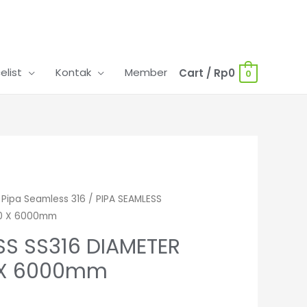
celist
Kontak
Member
Cart
/
Rp
0
0
/
Pipa Seamless 316
/ PIPA SEAMLESS
10 X 6000mm
SS SS316 DIAMETER
0 X 6000mm