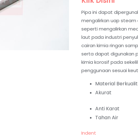
Klik Disini
Pipa ini dapat diperguna
mengalirkan uap steam da
seperti mengalirkan med
laut pada industri penyu
cairan kimia ringan sam
serta dapat digunakan 
kimia korosif pada sekeli
penggunaan sesuai keu
Material Berkuali
Akurat
Anti Karat
Tahan Air
Indent