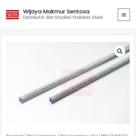
Wijaya Makmur Sentosa
Distributor dan Stockist Stainless Steel
Beranda
/
Pipa Seamless
/
Pipa Seamless 304
/ PIPA SEAMLESS