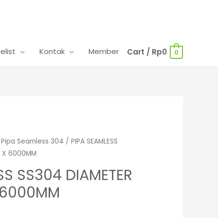
celist
Kontak
Member
Cart
/
Rp
0
0
/
Pipa Seamless 304
/ PIPA SEAMLESS
0 X 6000MM
SS SS304 DIAMETER
X 6000MM