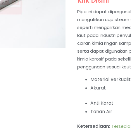
Klik Disini
Pipa ini dapat diperguna
mengalirkan uap steam da
seperti mengalirkan med
laut pada industri penyu
cairan kimia ringan sam
serta dapat digunakan 
kimia korosif pada sekeli
penggunaan sesuai keu
Material Berkuali
Akurat
Anti Karat
Tahan Air
Ketersediaan:
Tersedia