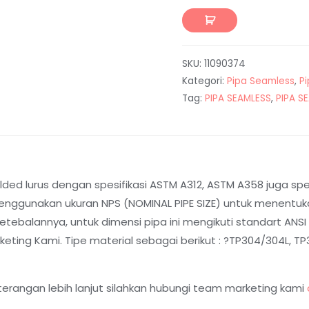
SKU:
11090374
Kategori:
Pipa Seamless
,
P
Tag:
PIPA SEAMLESS
,
PIPA S
ed lurus dengan spesifikasi ASTM A312, ASTM A358 juga spesi
nggunakan ukuran NPS (NOMINAL PIPE SIZE) untuk menentukan
balannya, untuk dimensi pipa ini mengikuti standart ANSI B
ting Kami. Tipe material sebagai berikut : ?TP304/304L, TP31
terangan lebih lanjut silahkan hubungi team marketing kami