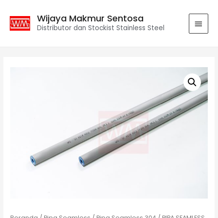
Wijaya Makmur Sentosa
Distributor dan Stockist Stainless Steel
Beranda
/
Pipa Seamless
/
Pipa Seamless 304
/ PIPA SEAMLESS