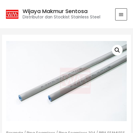
Wijaya Makmur Sentosa
Distributor dan Stockist Stainless Steel
Beranda
/
Pipa Seamless
/
Pipa Seamless 304
/ PIPA SEAMLESS