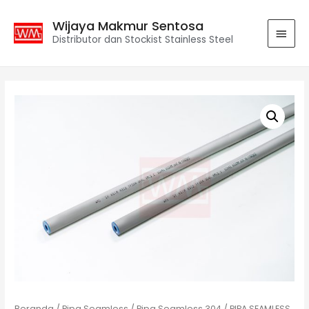
Wijaya Makmur Sentosa
Distributor dan Stockist Stainless Steel
Beranda
/
Pipa Seamless
/
Pipa Seamless 304
/ PIPA SEAMLESS