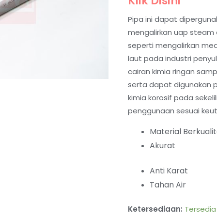
Klik Disini
Pipa ini dapat diperguna
mengalirkan uap steam da
seperti mengalirkan med
laut pada industri penyu
cairan kimia ringan sam
serta dapat digunakan 
kimia korosif pada sekeli
penggunaan sesuai keu
Material Berkuali
Akurat
Anti Karat
Tahan Air
Ketersediaan:
Tersedia