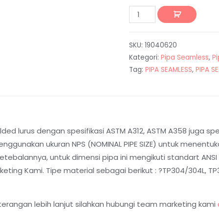
SKU:
19040620
Kategori:
Pipa Seamless
,
P
Tag:
PIPA SEAMLESS
,
PIPA S
ed lurus dengan spesifikasi ASTM A312, ASTM A358 juga spesi
nggunakan ukuran NPS (NOMINAL PIPE SIZE) untuk menentukan
balannya, untuk dimensi pipa ini mengikuti standart ANSI B
ting Kami. Tipe material sebagai berikut : ?TP304/304L, TP31
terangan lebih lanjut silahkan hubungi team marketing kami