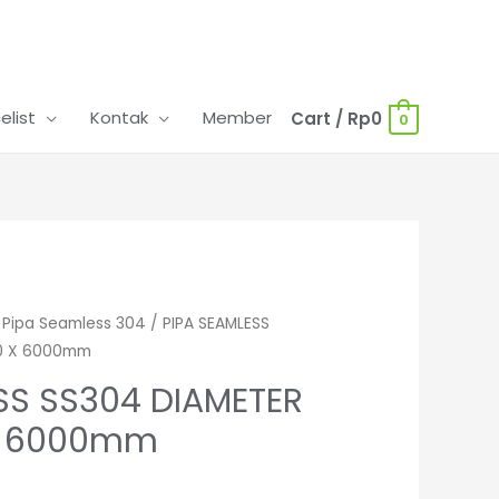
celist
Kontak
Member
Cart
/
Rp
0
0
/
Pipa Seamless 304
/ PIPA SEAMLESS
40 X 6000mm
SS SS304 DIAMETER
 X 6000mm