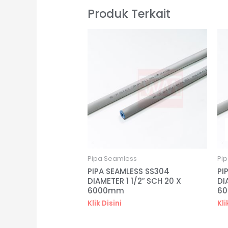
Produk Terkait
Pipa Seamless
Pi
PIPA SEAMLESS SS304
PI
DIAMETER 1 1/2″ SCH 20 X
DI
6000mm
6
Klik Disini
Kli