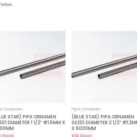
 bebas.
pa Ornamen
Pipa Ornamen
LUE STAR) PIPA ORNAMEN
(BLUE STAR) PIPA ORNAMEN
201 DIAMETER 1 1/2″ #1.5MM X
SS201 DIAMETER 2 1/2″ #1.2
000MM
X 6000MM
k Disini
Klik Disini