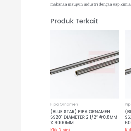
makanan maupun industri dengan uap kimia
Produk Terkait
Pipa Ornamen
Pi
(BLUE STAR) PIPA ORNAMEN
(B
SS201 DIAMETER 2 1/2″ #0.8MM
SS
X 6000MM
6
Klik Disini
Kli