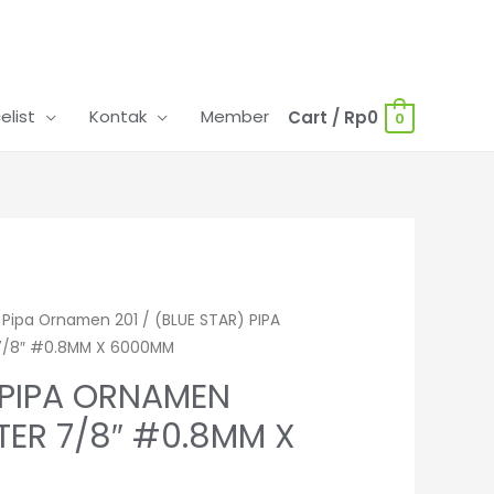
celist
Kontak
Member
Cart
/
Rp
0
0
/
Pipa Ornamen 201
/ (BLUE STAR) PIPA
7/8″ #0.8MM X 6000MM
 PIPA ORNAMEN
TER 7/8″ #0.8MM X