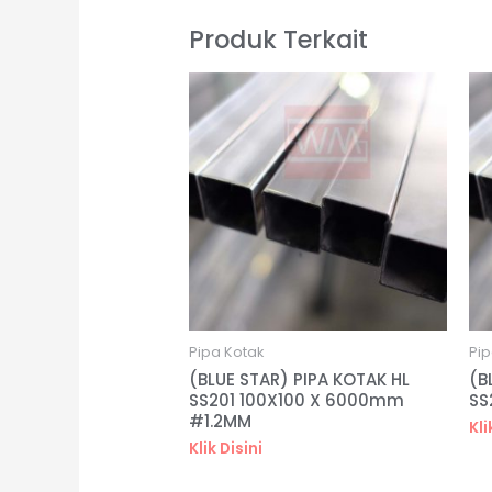
Produk Terkait
Pipa Kotak
Pip
(BLUE STAR) PIPA KOTAK HL
(B
SS201 100X100 X 6000mm
SS
#1.2MM
Kli
Klik Disini