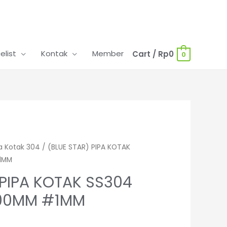
celist
Kontak
Member
Cart
/
Rp
0
0
a Kotak 304
/ (BLUE STAR) PIPA KOTAK
1MM
 PIPA KOTAK SS304
000MM #1MM