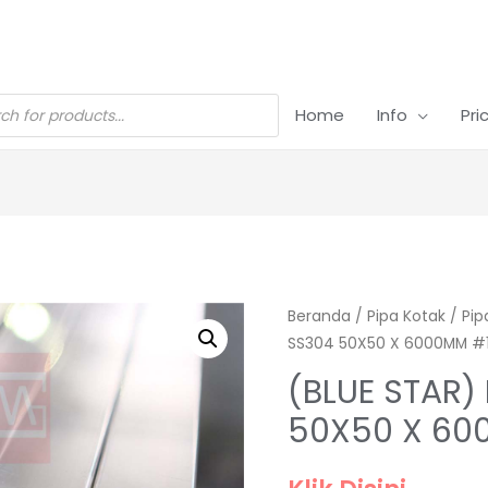
Home
Info
Pri
Beranda
/
Pipa Kotak
/
Pip
SS304 50X50 X 6000MM #
(BLUE STAR)
50X50 X 6