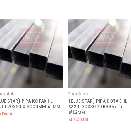
a Kotak
Pipa Kotak
LUE STAR) PIPA KOTAK HL
(BLUE STAR) PIPA KOTAK HL
201 20X20 X 6000MM #1MM
SS201 30X30 X 6000mm
#1.2MM
k Disini
Klik Disini