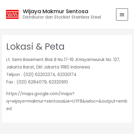
Wijaya Makmur Sentosa
Distributor dan Stockist Stainless Steel
Lokasi & Peta
Lt. Semi Basement Blok B No.17-19 Jl.Hayamwuruk No. 127,
Jakarta Barat, DKI Jakarta 11180 Indonesia
Telpon : (021) 62202374, 62320174
Fax : (021) 6284079, 62320910
https://maps.google.com/maps?
q=wijaya+makmur+sentosa&ie=UTF8&iwloc=&output=emb
ed